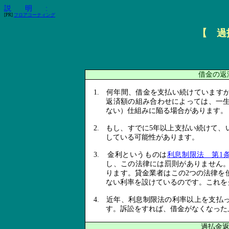
[PR]
フロアコーティング
【 過
借金の返
1.
何年間、借金を支払い続けています
返済額の組み合わせによっては、一
ない）仕組みに陥る場合があります。
2.
もし、すでに
5
年以上支払い続けて、
している可能性があります。
3.
金利というものは
利息制限法 第
1
し、この法律には罰則がありません
ります。貸金業者はこの
2
つの法律を
ない利率を設けているのです。これを
4.
近年、利息制限法の利率以上を支払
す。訴訟をすれば、借金がなくなった
過払金