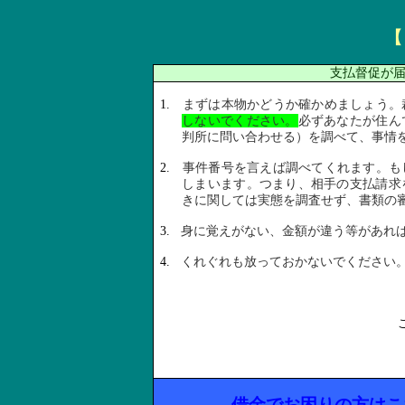
【
支払督促が
1.
まずは本物かどうか確かめましょう。
しないでください。
必ずあなたが住ん
判所に問い合わせる）を調べて、事情
2.
事件番号を言えば調べてくれます。も
しまいます。つまり、相手の支払請求
きに関しては実態を調査せず、書類の
3.
身に覚えがない、金額が違う等があれ
4.
くれぐれも放っておかないでください
借金でお困りの方はこ