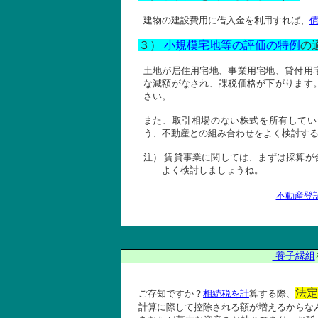
建物の建設費用に借入金を利用すれば、
３）
小規模宅地等の評価の特例
の
土地が居住用宅地、事業用宅地、貸付用
な減額がなされ、課税価格が下がります
さい。
また、取引相場のない株式を所有してい
う、不動産との組み合わせをよく検討す
注）
賃貸事業に関しては、まずは採算が
よく検討しましょうね。
不動産登
養子縁組
法定
ご存知ですか？
相続税
を計
算する際、
計算に際して控除される額が増えるからな