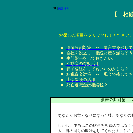
[PR]
美容外科
【 相
お探しの項目をクリックしてください
↓
■
遺産分割対策 ～ 遺言書を残して
■
会社を設立し、相続財産を減らそう
■
生前贈与をしておきたい。
■
不動産の有効活用
■
養子縁組をしてもいいのかしら？
■
納税資金対策 ～ 現金で残してお
■
生命保険の活用
■
死亡退職金は相続税？
遺産分割対策
あなたがお亡くなりになった後、あなたの
しかし、本当はこの財産を相続人ではなく
人、身の回りの世話をしてくれた人、仲の