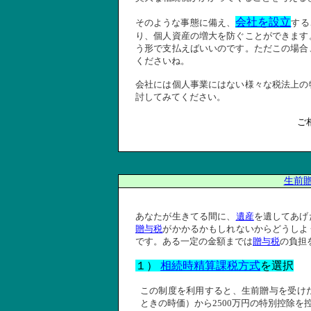
会社を設立
そのような事態に備え、
する
り、個人資産の増大を防ぐことができます
う形で支払えばいいのです。ただこの場合
くださいね。
会社には個人事業にはない様々な税法上の
討してみてください。
ご
生前
あなたが生きてる間に、
遺産
を遺してあげ
贈与税
がかかるかもしれないからどうしよ
です。ある一定の金額までは
贈与税
の負担
１）
相続時精算課税方式
を選択
この制度を利用すると、生前贈与を受け
ときの時価）から
2500
万円の特別控除を