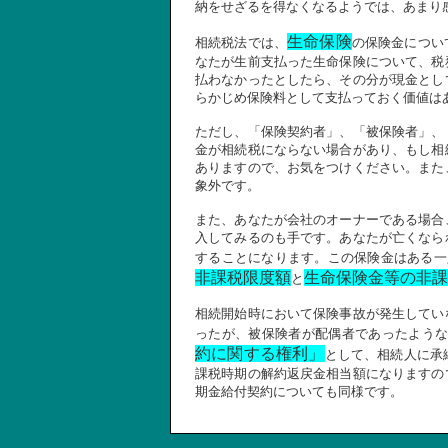
納をせざるを得なくなるようでは、あまり
生命保険
相続税法では、
の保険金につい
なたが生前支払った生命保険について、税
払わなかったとしたら、その分が現金とし
らかじめ保険料として支払っておく価値は
ただし、「保険契約者」、「被保険者」、
金が相続税にならない場合があり、もし相
ありますので、お気をつけください。また
象外です。
また、あなたが会社のオーナーである場合
入してみるのも手です。あなたが亡くなら
することになります。この保険金はある一
非課税限度額
生命保険金等の非課
と
相続開始時において保険事故が発生してい
ったが、被保険者が配偶者であったよう
約に関する権利」
として、相続人に承
課税時期の解約返戻金相当額になりますの
期金給付契約についても同様です。