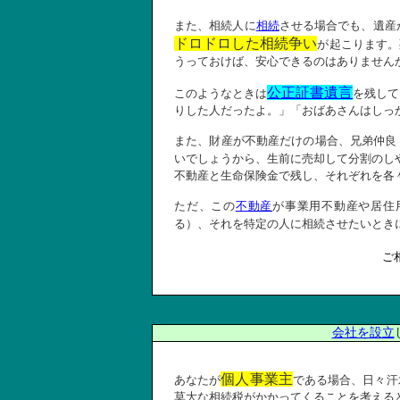
また、相続人に
相続
させる場合でも、遺産
ドロドロした相続争い
が起こります。
うっておけば、安心できるのはありません
公正証書遺言
このようなときは
を残して
りした人だったよ。」「おばあさんはしっ
また、財産が不動産だけの場合、兄弟仲良
いでしょうから、生前に売却して分割のし
不動産と生命保険金で残し、それぞれを各
ただ、この
不動産
が事業用不動産や居住
る）、それを特定の人に相続させたいとき
ご
会社を設立
個人事業主
あなたが
である場合、日々汗
莫大な相続税がかかってくることを考える