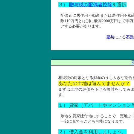
３）
贈与税の配偶者控除
を選択
配偶者に居住用不動産または居住用不動
除
110
万円とは別に最高
2000
万円まで非課
アする必要があります。
贈与
による
不動
相続税の対象となる財産のうち大きな割合
あなたの土地は遊んでませんか？
まずは土地の評価を下げる検討をしてみ
す。
１）
貸家（アパートやマンション
敷地を貸家建付地にすることで、更地よ
一部に充てることも可能になります。
２）
借入金を利用しましょう。