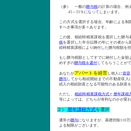
（参） 一般の
贈与税
の計算の場合、例
45
～
55
％になってしまいます。
この方式を選択する場合、年齢による制
すべき事項が多々あります。
この後、相続時精算課税を選択した贈与
税
を選択した年分以降の年にその者から
続時精算課税により納付した贈与税額を
もし贈与税額としてすでに納付した金額
めすぎの
贈与税
を還付
してもらうことが
アパートを経営
あなたが
し他人に
賃貸
贈与
してから相続開始までの不動産収入
続人の相続財産となる可能性のある財産
ただし、
相続時精算課税方式
と
暦年課税
等によっては、どちらが有利なのかが変
２）
暦年課税方式
を選択
通常の
贈与
になりますが、基礎控除
110
万
よる制限がございます。